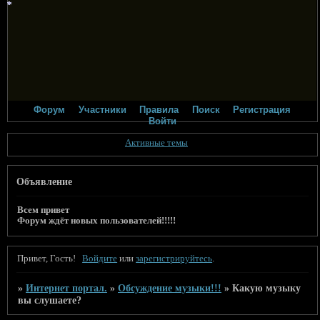
*
*
*
*
*
*
*
*
*
*
*
*
*
*
*
*
*
*
*
*
*
*
*
*
*
*
*
*
*
*
*
*
*
*
*
*
Форум
Участники
Правила
Поиск
Регистрация
Войти
Активные темы
Объявление
Всем привет
Форум ждёт новых пользователей!!!!!
Привет, Гость!
Войдите
или
зарегистрируйтесь
.
»
Интернет портал.
»
Обсуждение музыки!!!
»
Какую музыку
вы слушаете?