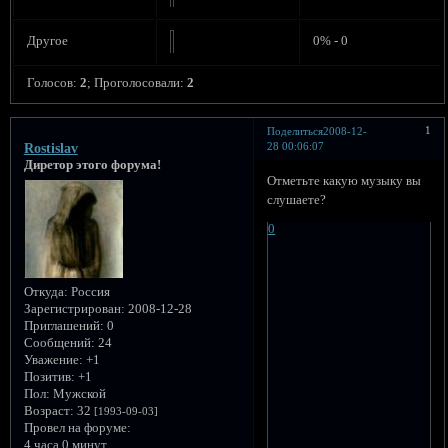
Другое
0% - 0
Голосов:
2
;
Проголосовали:
2
1
Поделиться
2008-12-
28 00:06:07
Rostislav
Диретор этого форума!
Отметьте какую музыку вы
слушаете?
0
Откуда:
Россия
Зарегистрирован
: 2008-12-28
Приглашений:
0
Сообщений:
24
Уважение:
+1
Позитив:
+1
Пол:
Мужской
Возраст:
32
[1993-09-03]
Провел на форуме:
4 часа 0 минут